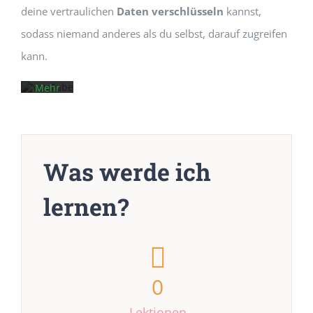
des
deine vertraulichen
Daten verschlüsseln
kannst,
Videos
akzeptieren
sodass niemand anderes als du selbst, darauf zugreifen
Sie die
Datenschutzerklärung
kann.
von
YouTube.
Mehr
erfahren
Video
laden
Was werde ich
YouTube
immer
lernen?
entsperren
0
Lektionen