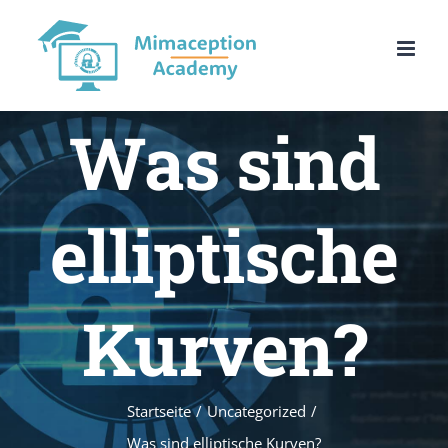
Zum
Inhalt
springen
Was sind
elliptische
Kurven?
Startseite
/
Uncategorized
/
Was sind elliptische Kurven?